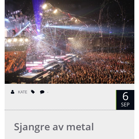
6
KATE
-
SEP
Sjangre av metal