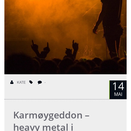
14
KATE
-
MAI
Karmøygeddon –
heavy metal i