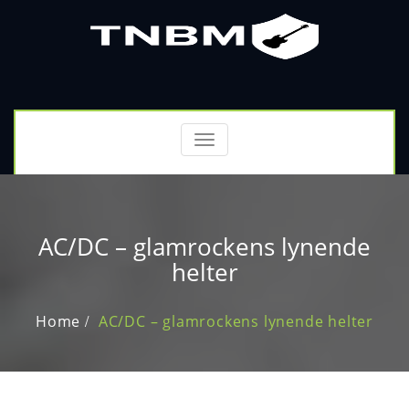
Toggle
navigation
AC/DC – glamrockens lynende
helter
Home
AC/DC – glamrockens lynende helter