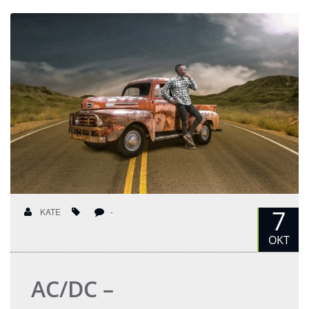
7
KATE
-
OKT
AC/DC –