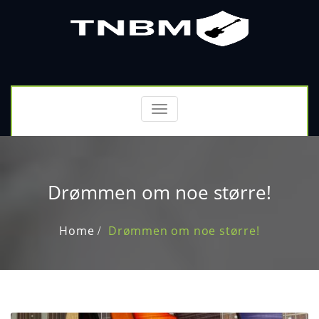
Toggle
navigation
Drømmen om noe større!
Home
Drømmen om noe større!