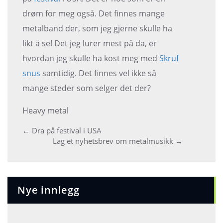
drøm for meg også. Det finnes mange
metalband der, som jeg gjerne skulle ha
likt å se! Det jeg lurer mest på da, er
hvordan jeg skulle ha kost meg med
Skruf
snus
samtidig. Det finnes vel ikke så
mange steder som selger det der?
Heavy metal
Post
←
Dra på festival i USA
Lag et nyhetsbrev om metalmusikk
→
navigation
Nye innlegg