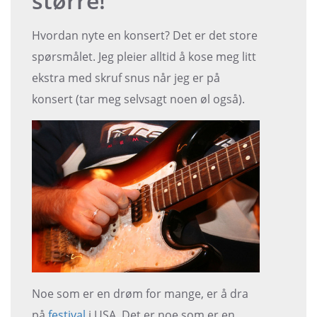
større!
Hvordan nyte en konsert? Det er det store
spørsmålet. Jeg pleier alltid å kose meg litt
ekstra med skruf snus når jeg er på
konsert (tar meg selvsagt noen øl også).
Noe som er en drøm for mange, er å dra
på
festival
i USA. Det er noe som er en